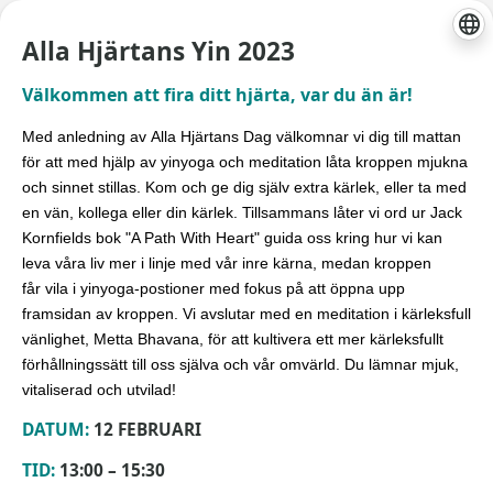
Alla Hjärtans Yin 2023
Välkommen att fira ditt hjärta, var du än är!
Med anledning av Alla Hjärtans Dag välkomnar vi dig till mattan
för att med hjälp av yinyoga och meditation låta kroppen mjukna
och sinnet stillas. Kom och ge dig själv extra kärlek, eller ta med
en vän, kollega eller din kärlek. Tillsammans låter vi ord ur Jack
Kornfields bok "A Path With Heart" guida oss kring hur vi kan
leva våra liv mer i linje med vår inre kärna, medan kroppen
får vila i yinyoga-postioner med fokus på att öppna upp
framsidan av kroppen. Vi avslutar med en meditation i kärleksfull
vänlighet, Metta Bhavana, för att kultivera ett mer kärleksfullt
förhållningssätt till oss själva och vår omvärld. Du lämnar mjuk,
vitaliserad och utvilad!
DATUM:
12 FEBRUARI
TID:
13:00 – 15:30