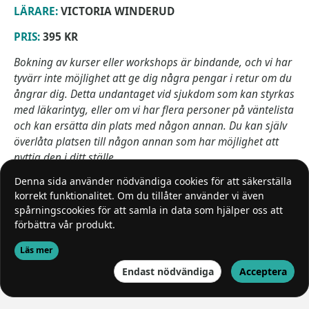
LÄRARE:
VICTORIA WINDERUD
PRIS:
395 KR
Bokning av kurser eller workshops är bindande, och vi har
tyvärr inte möjlighet att ge dig några pengar i retur om du
ångrar dig. Detta undantaget vid sjukdom som kan styrkas
med läkarintyg, eller om vi har flera personer på väntelista
och kan ersätta din plats med någon annan. Du kan själv
överlåta platsen till någon annan som har möjlighet att
nyttja den i ditt ställe.
Denna sida använder nödvändiga cookies för att säkerställa
korrekt funktionalitet. Om du tillåter använder vi även
spårningscookies för att samla in data som hjälper oss att
Denna sida är inte tillgänglig just nu.
förbättra vår produkt.
Läs mer
Endast nödvändiga
Acceptera